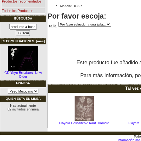
Productos recomendados
...
Modelo: RL026
Todos los Productos ...
Por favor escoja:
BÚSQUEDA
talla
RECOMENDACIONES [más]
Este producto fue añadido a
CD Yoyo Breakers. New
Para más información, por
Older
MONEDA
Tal vez 
QUIÉN ESTA EN LINEA
Hay actualmente
82 invitados en línea.
Playera Descartes A Kant. Hombre
Playera 
Todo
información sob