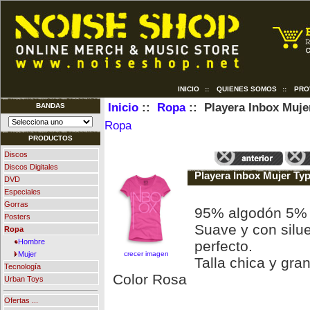
INICIO
::
QUIENES SOMOS
::
PRO
Inicio
::
Ropa
:: Playera Inbox Muje
BANDAS
Ropa
PRODUCTOS
Discos
Discos Digitales
Playera Inbox Mujer Ty
DVD
Especiales
Gorras
95% algodón 5%
Posters
Suave y con silue
Ropa
Hombre
perfecto.
crecer imagen
Mujer
Talla chica y gra
Tecnología
Color Rosa
Urban Toys
Ofertas ...