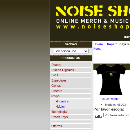
INI
Inicio
::
Ropa
:: Playera
BANDAS
Ropa
PRODUCTOS
Discos
Discos Digitales
DVD
Especiales
Gorras
Posters
Ropa
crecer imagen
Hombre
Modelo: NB003
Mujer
Por favor escoja:
Tecnología
talla
Urban Toys
Ofertas ...