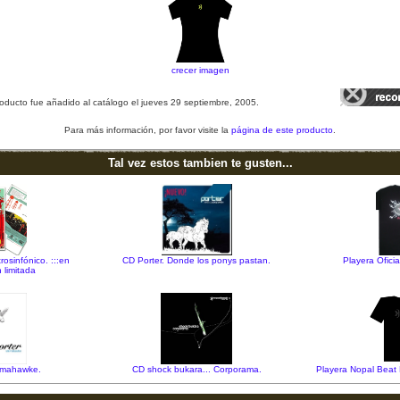
crecer imagen
oducto fue añadido al catálogo el jueves 29 septiembre, 2005.
Para más información, por favor visite la
página de este producto
.
Tal vez estos tambien te gusten...
osinfónico. :::en
CD Porter. Donde los ponys pastan.
Playera Oficia
n limitada
temahawke.
CD shock bukara... Corporama.
Playera Nopal Beat