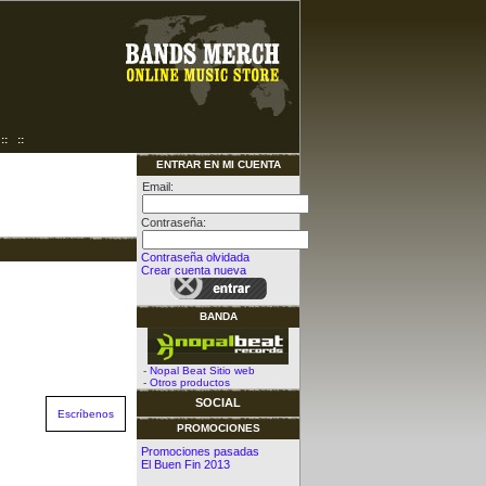
::
::
ENTRAR EN MI CUENTA
Email:
Contraseña:
Contraseña olvidada
Crear cuenta nueva
BANDA
-
Nopal Beat Sitio web
-
Otros productos
SOCIAL
Escríbenos
PROMOCIONES
Promociones pasadas
El Buen Fin 2013