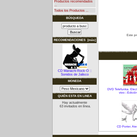
Productos recomendados
...
Todos los Productos ...
BÚSQUEDA
Este pr
RECOMENDACIONES [más]
CD Mariachi Rock-O ::
Sonidos de Jalisco
MONEDA
DVD Telefunka. Electr
vivo:::Edició
QUIÉN ESTA EN LINEA
Hay actualmente
63 invitados en línea.
CD Porter. A